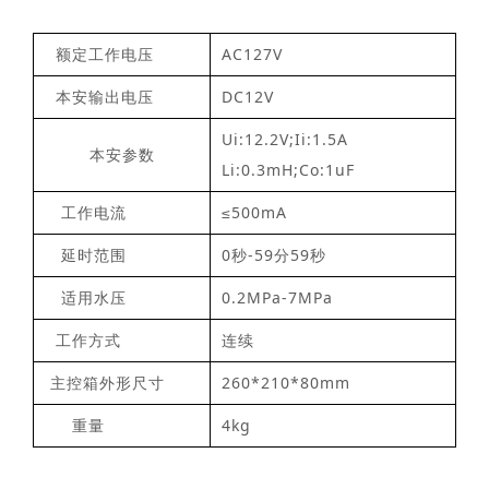
额定工作电压
AC127V
本安输出电压
DC12V
Ui:12.2V;Ii:1.5A
本安参数
Li:0.3mH;Co:1uF
工作电流
≤500mA
延时范围
0秒-59分59秒
适用水压
0.2MPa-7MPa
工作方式
连续
主控箱外形尺寸
260*210*80mm
重量
4kg