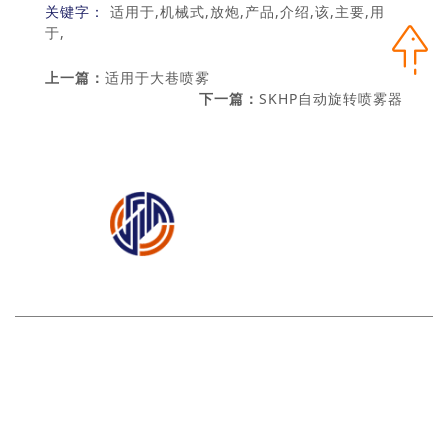
关键字：
适用于,机械式,放炮,产品,介绍,该,主要,用
于,
上一篇：
适用于大巷喷雾
下一篇：
SKHP自动旋转喷雾器
矿用一通三防产品篇
矿用辅助运输装备篇
矿用机
电设备篇
网站首页
|
关于我们
|
产品中心
|
案例展示
|
新闻中心
|
3377（中国）3377官方网站
|
联系人：徐经理
电话：
0537-2888665 / 15898608116