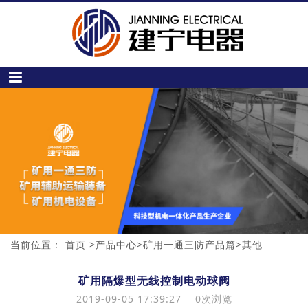
当前位置：
首页
>
产品中心
>
矿用一通三防产品篇
>
其他
矿用隔爆型无线控制电动球阀
2019-09-05 17:39:27
0
次浏览