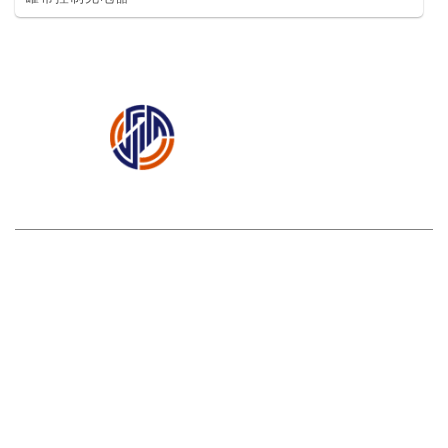
矿用一通三防产品篇
矿用辅助运输装备篇
矿用机
电设备篇
网站首页
|
关于我们
|
产品中心
|
案例展示
|
新闻中心
|
3377（中国）3377官方网站
|
联系人：徐经理
电话：
0537-2888665 / 15898608116
传真：0537-2888676
地址：济宁市常青路21号新景湾9号楼
Copyright © 2019 3377（中国）3377官方网站 版权所有