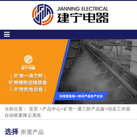
当前位置：
首页
>
产品中心
>
矿用一通三防产品篇
>
综采工作面
自动喷雾降尘系统
选择
所需产品