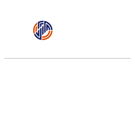
矿用一通三防产品篇
矿用辅助运输装备篇
矿用机
电设备篇
网站首页
|
关于我们
|
产品中心
|
案例展示
|
新闻中心
|
3377（中国）3377官方网站
|
联系人：徐经理
电话：
0537-2888665 / 15898608116
传真：0537-2888676
地址：济宁市常青路21号新景湾9号楼
Copyright © 2019 3377（中国）3377官方网站 版权所有